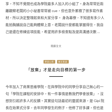
享，不知不覺間也成為學院最多人加入的小組了。身為常常近距
離觀察老闆的小小祕書常常被 cue，但也意外累積了很多寫作素
材，所以決定整理起來和大家分享。 身為幕僚，不知道有多少人
能拍胸脯說自己能夠體察上意，老闆說什麼都能掌握得住，我自
己是還在修練這項技能，希望用許多檢查點及提高溝通次數 …
閱讀全文
學習心得
雜言絮語
「放棄」才是走向目標的第一步
今年加入了商業思維學院，在與學院中的同學分享自己無心的一
句「學院在課程的安排中，有一件事情是教我們學會放棄」，沒
想到引起許多人的反饋。其實這句話最初的靈感來源，是 Gipi 院
長在始業式分享，去年同學發生的例子，他修了好多課，但也是