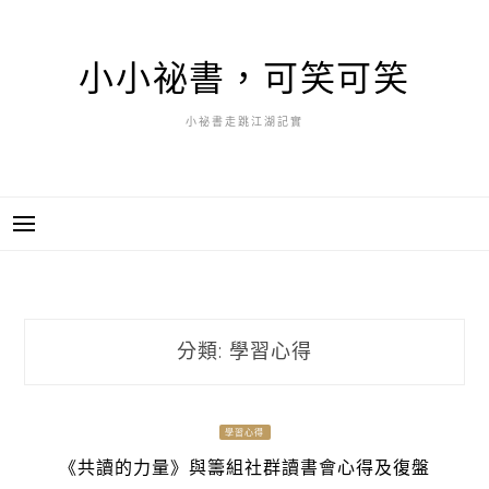
小小祕書，可笑可笑
小祕書走跳江湖記實
分類:
學習心得
學習心得
《共讀的力量》與籌組社群讀書會心得及復盤