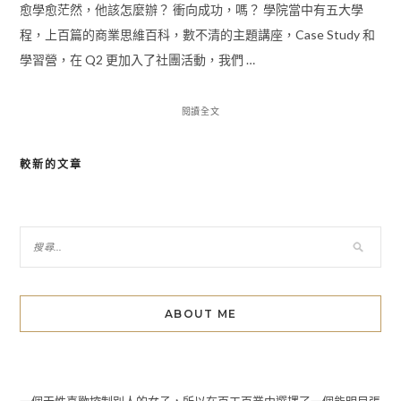
愈學愈茫然，他該怎麼辦？ 衝向成功，嗎？ 學院當中有五大學
程，上百篇的商業思維百科，數不清的主題講座，Case Study 和
學習營，在 Q2 更加入了社團活動，我們 …
閱讀全文
較新的文章
文
章
導
覽
ABOUT ME
一個天性喜歡控制別人的女子，所以在百工百業中選擇了一個能明目張