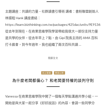
主題講座：共讀的力量 – 社群讀書引導術 講者：書粉聯盟創始人
林揚程 Hank 講座連結：
https://learn.bizthinking.com.tw/packages/425dac/units/9E9136
從去年到現在，在商業思維學院學習帶給我很大一部份支持力量
是共學的伙伴，從去年早上 7 點，由 Gipi 院長主持的 AMA 百科
打卡晨會，到今年過年，我也組織了兩次百科共讀 …
閱讀全文
向上管理
學習心得
為什麼老闆都偏心？ 和老闆要特權的談判守則
Vanessa 在商業思維學院中開了一個每天學點溝通共學小組，一
開始是與大家一起分享《好好說話》的內容，會請一些同學分